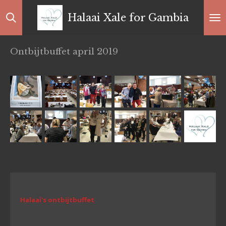
Ga
Halaai Xale for Gambia
direct
naar
de
Ontbijtbuffet april 2019
hoofdinhoud
Halaai's ontbijtbuffet